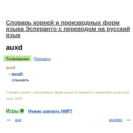
Словарь корней и производных форм
языка Эсперанто с переводом на русский
язык
auxd
Толкование
Перевод
auxd
-
auxdi
слышать
Словарь корней и производных форм языка Эсперанто с переводом на русский
язык
.
2014
.
Игры ⚽
Нужно сделать НИР?
aux
auxdac